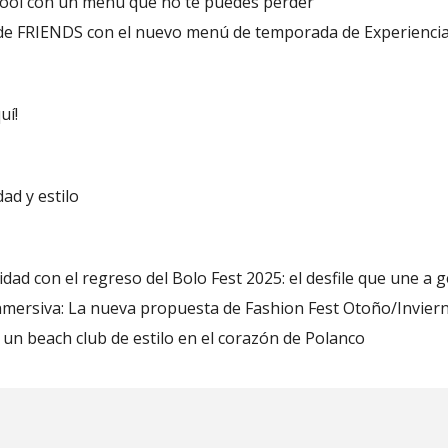
pool con un menú que no te puedes perder
de FRIENDS con el nuevo menú de temporada de Experienci
uí!
ad y estilo
dad con el regreso del Bolo Fest 2025: el desfile que une a
inmersiva: La nueva propuesta de Fashion Fest Otoño/Invier
un beach club de estilo en el corazón de Polanco