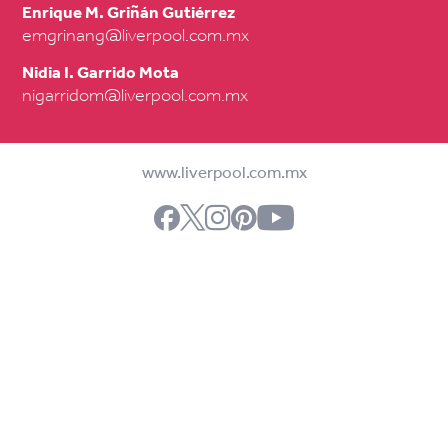
Enrique M. Griñán Gutiérrez
emgrinang@liverpool.com.mx
Nidia I. Garrido Mota
nigarridom@liverpool.com.mx
www.liverpool.com.mx