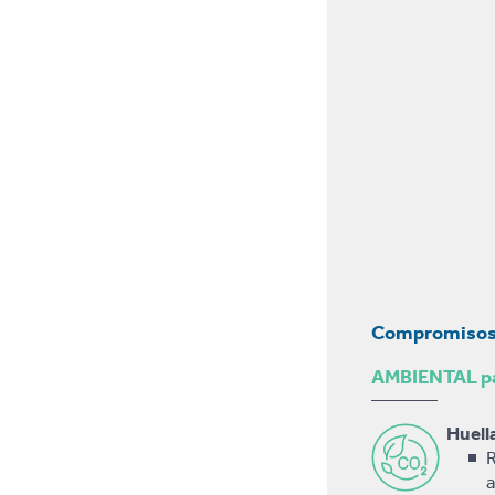
Compromisos 
AMBIENTAL pa
Huell
R
a