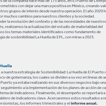
os de la compañía hace más de 175 años, en El Puerto de Liverp
metidos con dejar una marca positiva en México, creando val
tros grupos de interés desde nuestra operación. El año 2020 h
r muchos cambios para nuestros clientes y la sociedad.
er la evolución del contexto y de las necesidades de nuestro
és, realizamos la actualización del estudio de materialidad del
amos los temas materiales identificados como fundamento de
gia de sostenibilidad La Huella de EPL, con miras a 2023.
 Huella
 nuestra estrategia de Sostenibilidad: La Huella de El Puerto
foco de gobernanza, los cuales se dividen a su vez en líneas de
 Puerto ya estaba realizando en sus diversos negocios bajo u
 seguimiento a la implementación de los planes de acción de ca
stema de indicadores. Finalmente, el desempeño se reportará a 
tablero de indicadores clave. Acercaremos estos resultados a n
ersionistas, los informes trimestrales y el
informe anual.