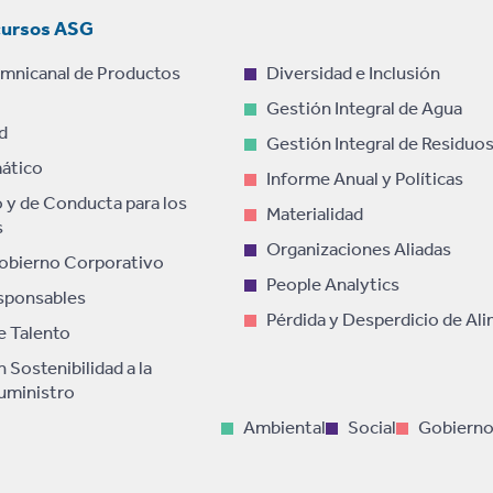
cursos ASG
Omnicanal de Productos
Diversidad e Inclusión
Gestión Integral de Agua
d
Gestión Integral de Residuo
ático
Informe Anual y Políticas
 y de Conducta para los
Materialidad
s
Organizaciones Aliadas
obierno Corporativo
People Analytics
sponsables
Pérdida y Desperdicio de Al
e Talento
 Sostenibilidad a la
uministro
Ambiental
Social
Gobierno