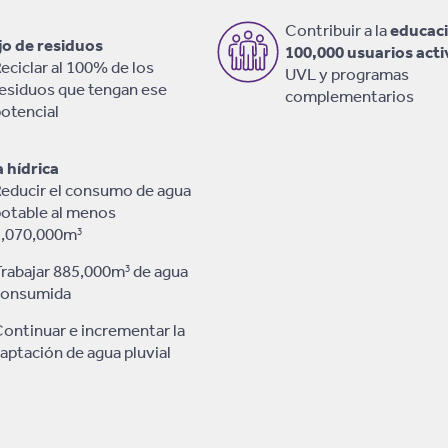
Contribuir a la
educac
o de residuos
100,000 usuarios acti
eciclar al 100% de los
UVL y programas
esiduos que tengan ese
complementarios
otencial
a hídrica
educir el consumo de agua
otable al menos
1,070,000m
3
rabajar 885,000m
de agua
3
consumida
ontinuar e incrementar la
aptación de agua pluvial