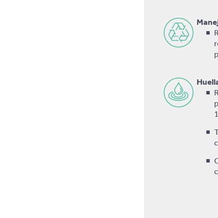
Manej
R
r
p
Huell
R
p
T
C
c