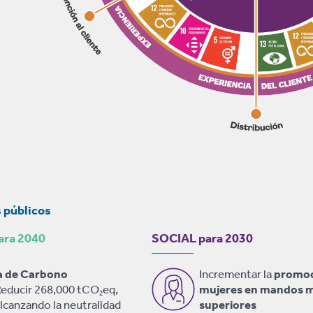
públicos
ra 2040
SOCIAL para 2030
a de Carbono
Incrementar la
promoc
educir 268,000 tCO
eq,
mujeres en mandos m
2
lcanzando la neutralidad
superiores