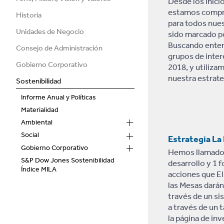
Desde los inici
estamos compro
Historia
para todos nues
Unidades de Negocio
sido marcado po
Buscando entend
Consejo de Administración
grupos de inter
Gobierno Corporativo
2018, y utiliz
nuestra estrate
Sostenibilidad
Informe Anual y Políticas
Materialidad
Ambiental
Social
Estrategia La
Gobierno Corporativo
Hemos llamado a
S&P Dow Jones Sostenibilidad
desarrollo y 1 
Índice MILA
acciones que El
las Mesas darán
través de un si
a través de un 
la página de inv